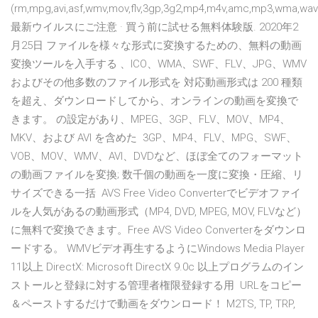
(rm,mpg,avi,asf,wmv,mov,flv,3gp,3g2,mp4,m4v,amc,mp3,wma,wav
最新ウイルスにご注意 · 買う前に試せる無料体験版. 2020年2
月25日 ファイルを様々な形式に変換するための、無料の動画
変換ツールを入手する 、ICO、WMA、SWF、FLV、JPG、WMV
およびその他多数のファイル形式を 対応動画形式は 200 種類
を超え、ダウンロードしてから、オンラインの動画を変換で
きます。 の設定があり、MPEG、3GP、FLV、MOV、MP4、
MKV、および AVI を含めた 3GP、MP4、FLV、MPG、SWF、
VOB、MOV、WMV、AVI、DVDなど、ほぼ全てのフォーマット
の動画ファイルを変換; 数千個の動画を一度に変換・圧縮、リ
サイズできる一括 AVS Free Video Converterでビデオファイ
ルを人気があるの動画形式（MP4, DVD, MPEG, MOV, FLVなど）
に無料で変換できます。Free AVS Video Converterをダウンロ
ードする。 WMVビデオ再生するようにWindows Media Player
11以上 DirectX: Microsoft DirectX 9.0c 以上プログラムのイン
ストールと登録に対する管理者権限登録する用 URLをコピー
＆ペーストするだけで動画をダウンロード！ M2TS, TP, TRP,