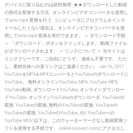
デバイスに取り込むのは絶対無理. ★★ダウンロードした動画
の形式を変換する方法 . オンラインビデオコンバータを使用し
てwmv mp4 変換を行う. コンピュータにプログラムをインス
トールしたくない場合は、オンラインビデオコンバータを使
用してwmv mp4 変換を実行できます。 ＜ ダウンロード手順
＞ 「ダウンロード」ボタンをクリックします。 動画ファイル
がダウンロードされます。 ＜ リンクについて ＞ 当サイトは
リンクフリーです。ご自由にどうぞ。 連絡も不要です。 ただ
し、素材自体への直リンクはご遠慮ください。 Jan 16, 2017 ·
YouTubeをMP3＆MP4コンバータとYouTubeのダウンロードに
YouTube。 無料オンラインYouTube, MP4, YouTube MP3,
YouTube動画, ダウンロードYouTube, オンラインダウンロー
ドYouTube, オンラインYouTubeのダウンローダ, YouTubeの
変換, YouTubeの変換, 無料のYouTubeの変換, YouTubeの
YouTubeの変換, YouTubeのYouTube, AVI, YouTubeへの
YouTube MOV 以下は、このウォーターマークなし動画変換ソ
フトを使用する手順です。 online-convert.comにアクセスし