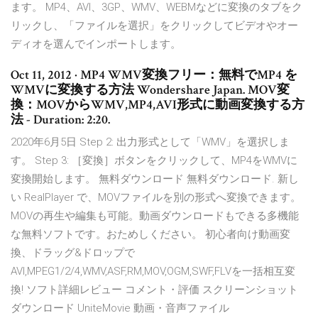
ます。 MP4、AVI、3GP、WMV、WEBMなどに変換のタブをク
リックし、「ファイルを選択」をクリックしてビデオやオー
ディオを選んでインポートします。
Oct 11, 2012 · MP4 WMV変換フリー：無料でMP4 を
WMVに変換する方法 Wondershare Japan. MOV変
換：MOVからWMV,MP4,AVI形式に動画変換する方
法 - Duration: 2:20.
2020年6月5日 Step 2: 出力形式として「WMV」を選択しま
す。 Step 3: ［変換］ボタンをクリックして、MP4をWMVに
変換開始します。 無料ダウンロード 無料ダウンロード. 新し
い RealPlayer で、MOVファイルを別の形式へ変換できます。
MOVの再生や編集も可能。動画ダウンロードもできる多機能
な無料ソフトです。おためしください。 初心者向け動画変
換、ドラッグ&ドロップで
AVI,MPEG1/2/4,WMV,ASF,RM,MOV,OGM,SWF,FLVを一括相互変
換! ソフト詳細レビュー コメント・評価 スクリーンショット
ダウンロード UniteMovie 動画・音声ファイル