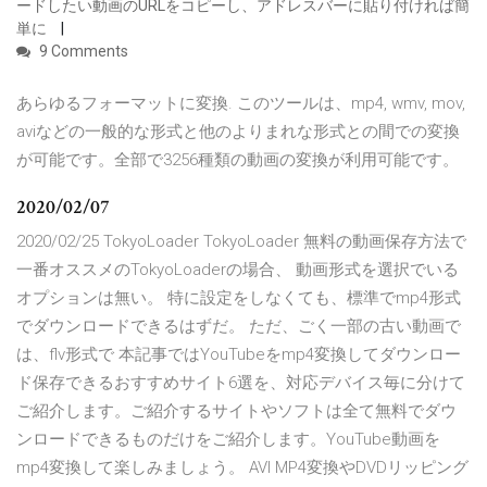
ードしたい動画のURLをコピーし、アドレスバーに貼り付ければ簡
単に
9 Comments
あらゆるフォーマットに変換. このツールは、mp4, wmv, mov,
aviなどの一般的な形式と他のよりまれな形式との間での変換
が可能です。全部で3256種類の動画の変換が利用可能です。
2020/02/07
2020/02/25 TokyoLoader TokyoLoader 無料の動画保存方法で
一番オススメのTokyoLoaderの場合、 動画形式を選択でいる
オプションは無い。 特に設定をしなくても、標準でmp4形式
でダウンロードできるはずだ。 ただ、ごく一部の古い動画で
は、flv形式で 本記事ではYouTubeをmp4変換してダウンロー
ド保存できるおすすめサイト6選を、対応デバイス毎に分けて
ご紹介します。ご紹介するサイトやソフトは全て無料でダウ
ンロードできるものだけをご紹介します。YouTube動画を
mp4変換して楽しみましょう。 AVI MP4変換やDVDリッピング